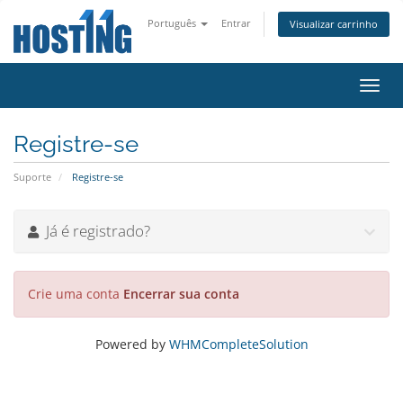
Português
Entrar
Visualizar carrinho
Alter
nave
Registre-se
Suporte
Registre-se
Já é registrado?
Crie uma conta
Encerrar sua conta
Powered by
WHMCompleteSolution