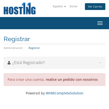
Español
Entrar
Ver Carrito
Alter
Nave
Registrar
Administración
Registrar
¿Está Registrado?:
Para crear una cuenta,
realice un pedido con nosotros
Powered by
WHMCompleteSolution