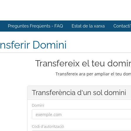
Preguntes Freqüents - FAQ
Estat de la xarxa
Contacti
nsferir Domini
Transfereix el teu domin
Transfereix ara per ampliar el teu do
Transferència d'un sol domini
Domini
Codi d'autorització