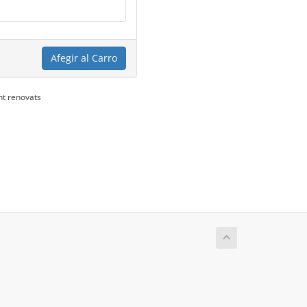
Afegir al Carro
nt renovats