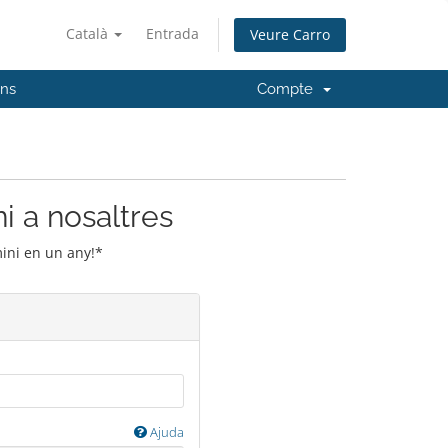
Català
Entrada
Veure Carro
'ns
Compte
i a nosaltres
mini en un any!*
Ajuda