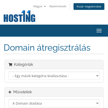
Magyar
Bejelentkezés
Kosár megtekintése
Váltá
a
navig
Domain átregisztrálás
Kategóriák
Műveletek