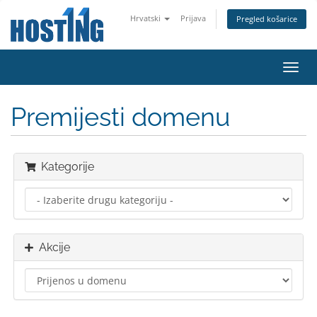
Hrvatski
Prijava
Pregled košarice
Preba
navig
Premijesti domenu
Kategorije
Akcije